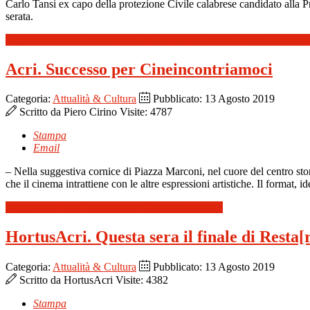
Carlo Tansi ex capo della protezione Civile calabrese candidato alla 
serata.
Leggi tutto: Acri. Il Candidato alla Presidenza della Calabria Carlo Ta
Acri. Successo per Cineincontriamoci
Categoria:
Attualità & Cultura
Pubblicato: 13 Agosto 2019
Scritto da
Piero Cirino
Visite: 4787
Stampa
Email
– Nella suggestiva cornice di Piazza Marconi, nel cuore del centro stor
che il cinema intrattiene con le altre espressioni artistiche. Il format, 
Leggi tutto: Acri. Successo per Cineincontriamoci
HortusAcri. Questa sera il finale di Resta[r
Categoria:
Attualità & Cultura
Pubblicato: 13 Agosto 2019
Scritto da
HortusAcri
Visite: 4382
Stampa