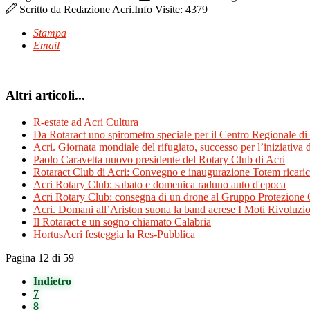
Scritto da
Redazione Acri.Info
Visite: 4379
Stampa
Email
Altri articoli...
R-estate ad Acri Cultura
Da Rotaract uno spirometro speciale per il Centro Regionale di 
Acri. Giornata mondiale del rifugiato, successo per l’iniziativ
Paolo Caravetta nuovo presidente del Rotary Club di Acri
Rotaract Club di Acri: Convegno e inaugurazione Totem ricarica
Acri Rotary Club: sabato e domenica raduno auto d'epoca
Acri Rotary Club: consegna di un drone al Gruppo Protezione 
Acri. Domani all’Ariston suona la band acrese I Moti Rivoluzio
Il Rotaract e un sogno chiamato Calabria
HortusAcri festeggia la Res-Pubblica
Pagina 12 di 59
Indietro
7
8