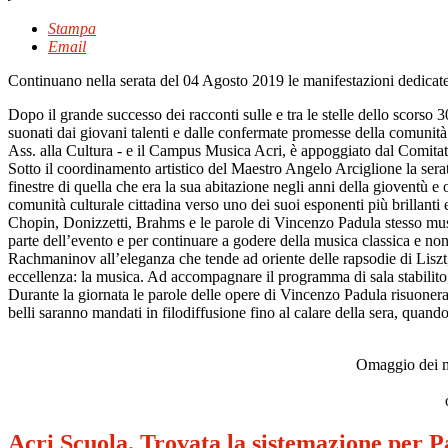
Stampa
Email
Continuano nella serata del 04 Agosto 2019 le manifestazioni dedicate
Dopo il grande successo dei racconti sulle e tra le stelle dello scorso 30
suonati dai giovani talenti e dalle confermate promesse della comunit
Ass. alla Cultura - e il Campus Musica Acri, è appoggiato dal Comitat
Sotto il coordinamento artistico del Maestro Angelo Arciglione la serata
finestre di quella che era la sua abitazione negli anni della gioventù e 
comunità culturale cittadina verso uno dei suoi esponenti più brillanti e
Chopin, Donizzetti, Brahms e le parole di Vincenzo Padula stesso musi
parte dell’evento e per continuare a godere della musica classica e non
Rachmaninov all’eleganza che tende ad oriente delle rapsodie di Lisz
eccellenza: la musica. Ad accompagnare il programma di sala stabilit
Durante la giornata le parole delle opere di Vincenzo Padula risuoneranno
belli saranno mandati in filodiffusione fino al calare della sera, quand
Omaggio dei mu
Acri Scuola. Trovata la sistemazione per 