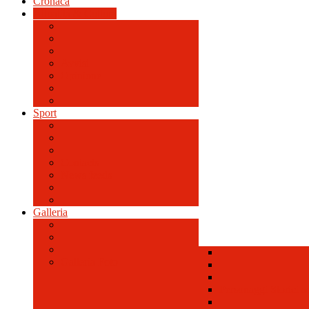
Cronaca
Attualità & Cultura
Avvisi
Opinione
Sport
Contacts
News feeds
Galleria
Galleria Foto
Personaggi Storici a