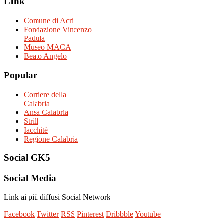
LInk
Comune di Acri
Fondazione Vincenzo
Padula
Museo MACA
Beato Angelo
Popular
Corriere della
Calabria
Ansa Calabria
Strill
Iacchitè
Regione Calabria
Social
GK5
Social
Media
Link ai più diffusi Social Network
Facebook
Twitter
RSS
Pinterest
Dribbble
Youtube