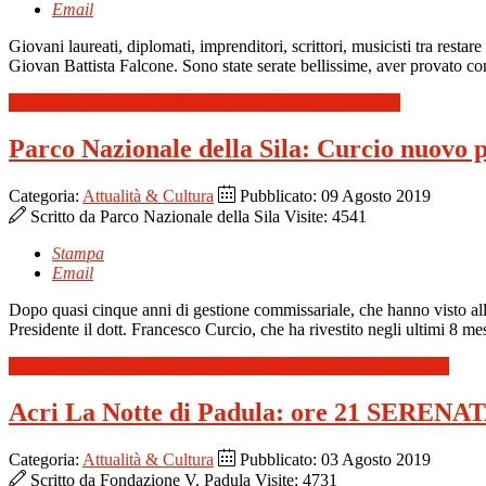
Email
Giovani laureati, diplomati, imprenditori, scrittori, musicisti tra resta
Giovan Battista Falcone. Sono state serate bellissime, aver provato con
Leggi tutto: HortusAcri. Questa sera il finale di Resta[r]te
Parco Nazionale della Sila: Curcio nuovo 
Categoria:
Attualità & Cultura
Pubblicato: 09 Agosto 2019
Scritto da
Parco Nazionale della Sila
Visite: 4541
Stampa
Email
Dopo quasi cinque anni di gestione commissariale, che hanno visto alla
Presidente il dott. Francesco Curcio, che ha rivestito negli ultimi 8 me
Leggi tutto: Parco Nazionale della Sila: Curcio nuovo presidente
Acri La Notte di Padula: ore 21 SER
Categoria:
Attualità & Cultura
Pubblicato: 03 Agosto 2019
Scritto da
Fondazione V. Padula
Visite: 4731