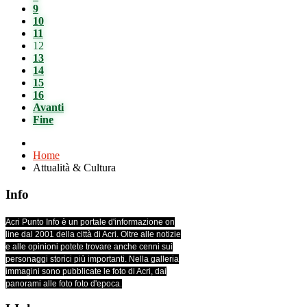
9
10
11
12
13
14
15
16
Avanti
Fine
Home
Attualità & Cultura
Info
Acri Punto Info è un portale d'informazione on
line dal 2001 della città di Acri. Oltre alle notizie
e alle opinioni potete trovare anche cenni sui
personaggi storici più importanti. Nella galleria
immagini sono pubblicate le foto di Acri, dai
panorami alle foto foto d'epoca.