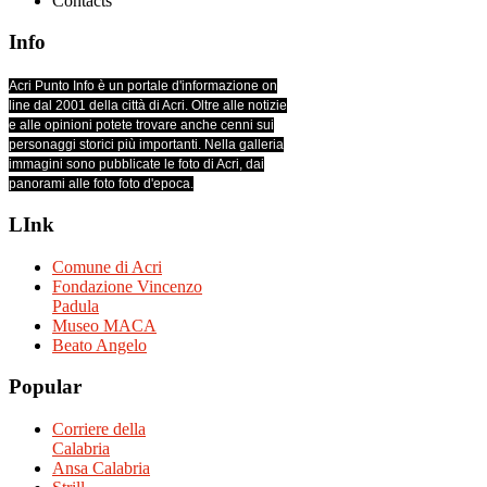
Contacts
Info
Acri Punto Info è un portale d'informazione on
line dal 2001 della città di Acri. Oltre alle notizie
e alle opinioni potete trovare anche cenni sui
personaggi storici più importanti. Nella galleria
immagini sono pubblicate le foto di Acri, dai
panorami alle foto foto d'epoca.
LInk
Comune di Acri
Fondazione Vincenzo
Padula
Museo MACA
Beato Angelo
Popular
Corriere della
Calabria
Ansa Calabria