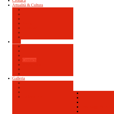
Cronaca
Attualità & Cultura
Avvisi
Opinione
Sport
Contacts
News feeds
Galleria
Galleria Foto
Personaggi Storici a