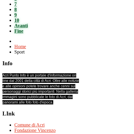
7
8
9
10
Avanti
Fine
Home
Sport
Info
Acri Punto Info è un portale d'informazione on
line dal 2001 della città di Acri. Oltre alle notizie
e alle opinioni potete trovare anche cenni sui
personaggi storici più importanti. Nella galleria
immagini sono pubblicate le foto di Acri, dai
panorami alle foto foto d'epoca.
LInk
Comune di Acri
Fondazione Vincenzo