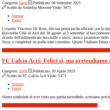
Categoria:
Sport
Pubblicato: 08 Settembre 2021
Scritto da
Andreina Morrone
Visite: 3971
Stampa
Email
L'esperto Vincenzo De Rose, alla sua prima uscita ufficiale con la mag
Bocciofila Città di Acri dal 30 agosto al 5 settembre al bocciodrom
ricordo dell'indimenticato bocciofilo e socio, storico promotore dell
Sisca, a completare un podio tutto cosentino. Quarto Vitaliano Palaia 
Leggi tutto: A Vincenzo De Rose (Città di Cosenza) l'8° Memorial Bas
FC Calcio Acri: Felici si, ma pretendiamo 
Categoria:
Sport
Pubblicato: 30 Aprile 2019
Scritto da
FC Calcio Acri
Visite: 5373
Stampa
Email
Siamo soddisfatti di aver vinto una partita incredibile, scriviamo perché 
Leggi tutto: FC Calcio Acri: Felici si, ma pretendiamo rispetto