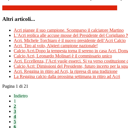
Leggi tutto: FC Calcio Acri: abbiamo sopportato tutto ora basta!
Altri articoli...
Acri piange il suo campione. Scomparso il calciatore Martino
L’Acri replica alle accuse mosse del Presidente del Corigliano
Acri. Michele Torchiaro è il nuovo presidente dell’Acri Calcio
Acri. Tiro al volo, Algieri campione nazionale!
Calcio Acri.Dopo la tempesta torna il sereno in casa Acri. Dom
Calcio Acri, Leonardo Molinari è il commissario unico
Acri. Eccellenza, l’Acri vuole esserci. Si va verso costituzione
Calcio Acri: Dimissioni del Presidente, futuro incerto per la sq
Acri. Reggina in ritiro ad Acri, la ripresa di una tradizione
La Reggina calcio dalla prossima settimana in ritiro ad Acri
Pagina 1 di 21
Indietro
1
2
3
4
5
6