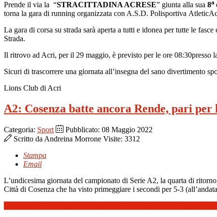
a
Prende il via la “
STRACITTADINA ACRESE
” giunta alla sua
8
torna la gara di running organizzata con A.S.D. Polisportiva Atletic
La gara di corsa su strada sarà aperta a tutti e idonea per tutte le fas
Strada.
Il ritrovo ad Acri, per il 29 maggio, è previsto per le ore 08:30presso
Sicuri di trascorrere una giornata all’insegna del sano divertimento sp
Lions Club di Acri
A2: Cosenza batte ancora Rende, pari per 
Categoria:
Sport
Pubblicato: 08 Maggio 2022
Scritto da
Andreina Morrone
Visite: 3312
Stampa
Email
L’undicesima giornata del campionato di Serie A2, la quarta di ritorno,
Città di Cosenza che ha visto primeggiare i secondi per 5-3 (all’andata e
Leggi tutto: A2: Cosenza batte ancora Rende, pari per la Catanzarese.