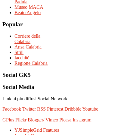
Padula
Museo MACA
Beato Angelo
Popular
Corriere della
Calabria
Ansa Calabria
Strill
Iacchitè
Regione Calabria
Social
GK5
Social
Media
Link ai più diffusi Social Network
Facebook
Twitter
RSS
Pinterest
Dribbble
Youtube
GPlus
Flickr
Blogger/
Vimeo
Picasa
Instagram
YJSimpleGrid Features