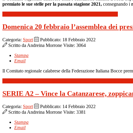
premiato le sue stelle per la passata stagione 2021,
consegnando i
Leggi tutto: La Fib Calabria ha premiato le sue stelle del 2021
Domenica 20 febbraio l’assemblea dei presid
Categoria:
Sport
Pubblicato: 18 Febbraio 2022
Scritto da
Andreina Morrone
Visite: 3064
Stampa
Email
Il Comitato regionale calabrese della Federazione Italiana Bocce premia
Leggi tutto: Domenica 20 febbraio l’assemblea dei presidenti e la premi
SERIE A2 – Vince la Catanzarese, zoppica
Categoria:
Sport
Pubblicato: 14 Febbraio 2022
Scritto da
Andreina Morrone
Visite: 3381
Stampa
Email