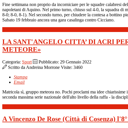
Fine settimana non proprio da incorniciare per le squadre calabresi del 
napoletani di Aquino. Nel primo turno, chiuso sul 4-0, la squadra di mi
8-0; 8-0, 8-1). Nel secondo turno, per chiudere la contesa a bottino pie
Sabato 19 febbraio ancora una gara casalinga contro Cicciano.
Leggi tutto: SERIE A2 – Vince la Catanzarese, zoppicano Cosenza e 
LA SANT'ANGELO CITTA’ DI ACRI PE
METEORE»
Categoria:
Sport
Pubblicato: 29 Gennaio 2022
Scritto da
Andreina Morrone
Visite: 3460
Stampa
Email
Matricola sì, gruppo meteora no. Pochi proclami ma idee chiarissime in
seconda massima serie nazionale dell'alto livello della raffa - la discipl
Leggi tutto: LA SANT'ANGELO CITTA’ DI ACRI PER LA P
A Vincenzo De Rose (Città di Cosenza) l'8