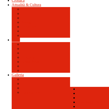
Cronaca
Attualità & Cultura
Avvisi
Opinione
Sport
Contacts
News feeds
Galleria
Galleria Foto
Personaggi Storici a