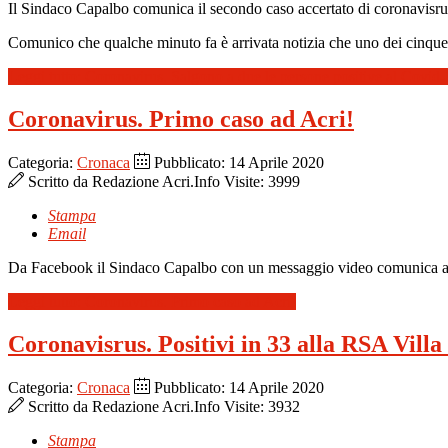
Il Sindaco Capalbo comunica il secondo caso accertato di coronavisru
Comunico che qualche minuto fa è arrivata notizia che uno dei cinque c
Leggi tutto: Coronavirus. Salgono a due le persone positive al Covid
Coronavirus. Primo caso ad Acri!
Categoria:
Cronaca
Pubblicato: 14 Aprile 2020
Scritto da
Redazione Acri.Info
Visite: 3999
Stampa
Email
Da Facebook il Sindaco Capalbo con un messaggio video comunica alla
Leggi tutto: Coronavirus. Primo caso ad Acri!
Coronavisrus. Positivi in 33 alla RSA Vill
Categoria:
Cronaca
Pubblicato: 14 Aprile 2020
Scritto da
Redazione Acri.Info
Visite: 3932
Stampa