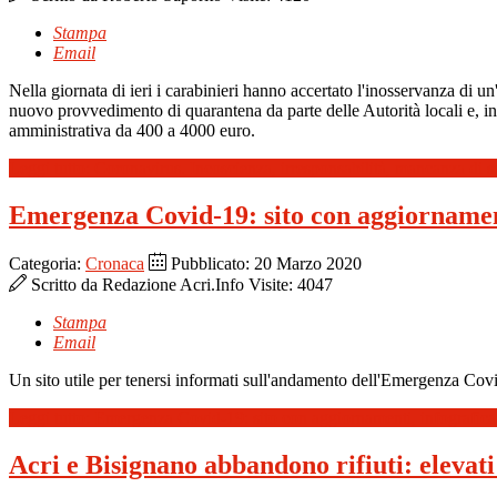
Stampa
Email
Nella giornata di ieri i carabinieri hanno accertato l'inosservanza di 
nuovo provvedimento di quarantena da parte delle Autorità locali e, ino
amministrativa da 400 a 4000 euro.
Leggi tutto: Coronavirus. Incoscienza, irresponsabilità, mancanza di s
Emergenza Covid-19: sito con aggiornament
Categoria:
Cronaca
Pubblicato: 20 Marzo 2020
Scritto da
Redazione Acri.Info
Visite: 4047
Stampa
Email
Un sito utile per tenersi informati sull'andamento dell'Emergenza Covi
Leggi tutto: Emergenza Covid-19: sito con aggiornamenti, infografica
Acri e Bisignano abbandono rifiuti: elevati