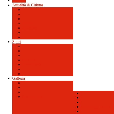
Cronaca
Attualità & Cultura
Avvisi
Opinione
Sport
Contacts
News feeds
Galleria
Galleria Foto
Personaggi Storici a