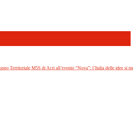
uppo Territoriale M5S di Acri all’evento “Nova”: l’Italia delle idee si mo