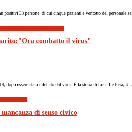
i positivi 33 persone, di cui cinque pazienti e ventotto del personale sa
antelli chiude il Comune di Torano.
uarito:"Ora combatto il virus"
 dopo essere stato infettato dal virus. È la storia di Luca Le Pera, 41 a
batto il virus"
, mancanza di senso civico