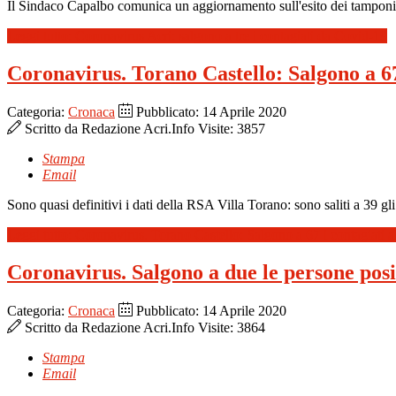
Il Sindaco Capalbo comunica un aggiornamento sull'esito dei tamponi in 
Leggi tutto: Coronavirus Acri: salgono a tre i contagiati da Covid-19
Coronavirus. Torano Castello: Salgono a 67
Categoria:
Cronaca
Pubblicato: 14 Aprile 2020
Scritto da
Redazione Acri.Info
Visite: 3857
Stampa
Email
Sono quasi definitivi i dati della RSA Villa Torano: sono saliti a 39 gli
Leggi tutto: Coronavirus. Torano Castello: Salgono a 67 i contagiati 
Coronavirus. Salgono a due le persone posi
Categoria:
Cronaca
Pubblicato: 14 Aprile 2020
Scritto da
Redazione Acri.Info
Visite: 3864
Stampa
Email