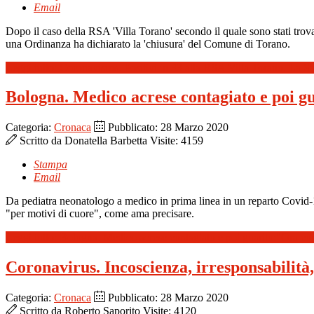
Email
Dopo il caso della RSA 'Villa Torano' secondo il quale sono stati trovat
una Ordinanza ha dichiarato la 'chiusura' del Comune di Torano.
Leggi tutto: Coronavisrus. Positivi in 33 alla RSA Villa Torano. La S
Bologna. Medico acrese contagiato e poi g
Categoria:
Cronaca
Pubblicato: 28 Marzo 2020
Scritto da
Donatella Barbetta
Visite: 4159
Stampa
Email
Da pediatra neonatologo a medico in prima linea in un reparto Covid-19,
"per motivi di cuore", come ama precisare.
Leggi tutto: Bologna. Medico acrese contagiato e poi guarito:"Ora com
Coronavirus. Incoscienza, irresponsabilità
Categoria:
Cronaca
Pubblicato: 28 Marzo 2020
Scritto da
Roberto Saporito
Visite: 4120