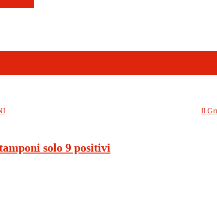
NI
Il Gr
amponi solo 9 positivi