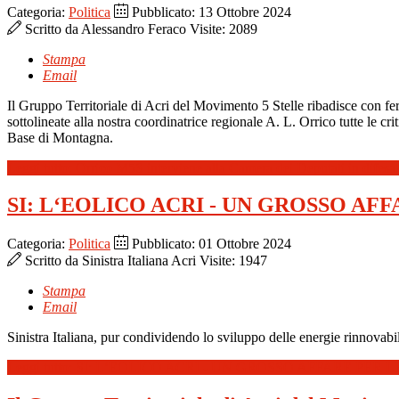
Categoria:
Politica
Pubblicato: 13 Ottobre 2024
Scritto da
Alessandro Feraco
Visite: 2089
Stampa
Email
Il Gruppo Territoriale di Acri del Movimento 5 Stelle ribadisce con fe
sottolineate alla nostra coordinatrice regionale A. L. Orrico tutte le c
Base di Montagna.
Leggi tutto: Orrico M5S interviene alla Camera dei Deputati in difesa 
SI: L‘EOLICO ACRI - UN GROSSO AF
Categoria:
Politica
Pubblicato: 01 Ottobre 2024
Scritto da
Sinistra Italiana Acri
Visite: 1947
Stampa
Email
Sinistra Italiana, pur condividendo lo sviluppo delle energie rinnovabili
Leggi tutto: SI: L‘EOLICO ACRI - UN GROSSO AFFARE PER