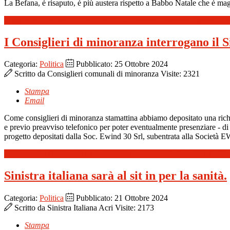
La Befana, è risaputo, è più austera rispetto a Babbo Natale che è magn
Leggi tutto: Sinistra Italiana: Per il 2025 cenere e carbone a grandi e p
I Consiglieri di minoranza interrogano il S
Categoria:
Politica
Pubblicato: 25 Ottobre 2024
Scritto da
Consiglieri comunali di minoranza
Visite: 2321
Stampa
Email
Come consiglieri di minoranza stamattina abbiamo depositato una richies
e previo preavviso telefonico per poter eventualmente presenziare - di ve
progetto depositati dalla Soc. Ewind 30 Srl, subentrata alla Società 
Leggi tutto: I Consiglieri di minoranza interrogano il Sindaco e l’uffici
Sinistra italiana sarà al sit in per la sanità.
Categoria:
Politica
Pubblicato: 21 Ottobre 2024
Scritto da
Sinistra Italiana Acri
Visite: 2173
Stampa