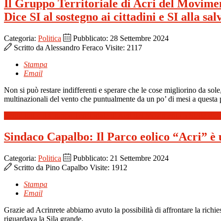
Il Gruppo Territoriale di Acri del Movimen
Dice SI al sostegno ai cittadini e SI alla s
Categoria:
Politica
Pubblicato: 28 Settembre 2024
Scritto da
Alessandro Feraco
Visite: 2117
Stampa
Email
Non si può restare indifferenti e sperare che le cose migliorino da sole,
multinazionali
del vento
che puntualmente da un po
’ di mesi
a questa 
Leggi tutto: Il Gruppo Territoriale di Acri del Movimento 5 Stelle dic
Sindaco Capalbo: Il Parco eolico “Acri” è u
Categoria:
Politica
Pubblicato: 21 Settembre 2024
Scritto da
Pino Capalbo
Visite: 1912
Stampa
Email
Grazie ad Acrinrete abbiamo avuto la possibilità di affrontare la richi
riguardava la Sila grande.