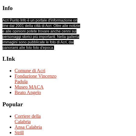
Info
Acri Punto Info è un portale d'informazione on
line dal 2001 della città di Acri. Oltre alle notizie
e alle opinioni potete trovare anche cenni sui
personaggi storici più importanti. Nella galleria
immagini sono pubblicate le foto di Acri, dai
panorami alle foto foto d'epoca.
LInk
Comune di Acri
Fondazione Vincenzo
Padula
Museo MACA
Beato Angelo
Popular
Corriere della
Calabria
Ansa Calabria
Strill