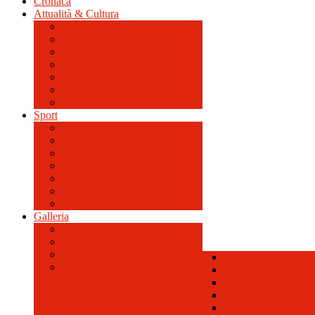
Cronaca
Attualità & Cultura
Avvisi
Opinione
Sport
Contacts
News feeds
Galleria
Galleria Foto
Personaggi Storici a