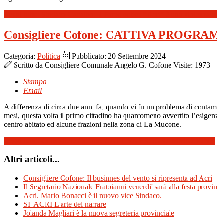
Leggi tutto: Sindaco Capalbo: Il Parco eolico “Acri” è una violenza al 
Consigliere Cofone: CATTIVA PROG
Categoria:
Politica
Pubblicato: 20 Settembre 2024
Scritto da
Consigliere Comunale Angelo G. Cofone
Visite: 1973
Stampa
Email
A differenza di circa due anni fa, quando vi fu un problema di contami
mesi, questa volta il primo cittadino ha quantomeno avvertito l’esigenz
centro abitato ed alcune frazioni nella zona di La Mucone.
Leggi tutto: Consigliere Cofone: CATTIVA PROGRAMMAZIONE
Altri articoli...
Consigliere Cofone: Il businnes del vento si ripresenta ad Acri
Il Segretario Nazionale Fratoianni venerdi' sarà alla festa provin
Acri. Mario Bonacci è il nuovo vice Sindaco.
SI. ACRI L'arte del narrare
Jolanda Magliari è la nuova segreteria provinciale