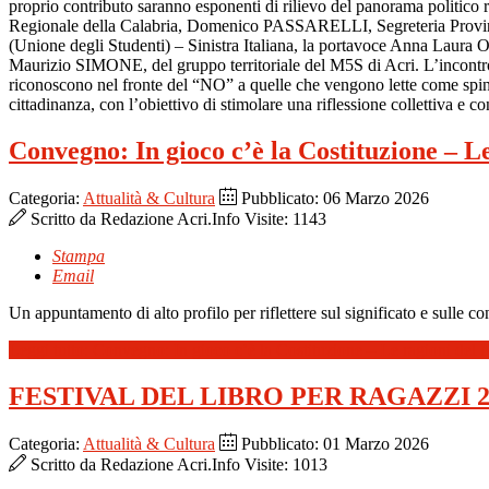
proprio contributo saranno esponenti di rilievo del panorama polit
Regionale della Calabria, Domenico PASSARELLI, Segreteria Prov
(Unione degli Studenti) – Sinistra Italiana, la portavoce Anna Laura O
Maurizio SIMONE, del gruppo territoriale del M5S di Acri. L’incontro 
riconoscono nel fronte del “NO” a quelle che vengono lette come spinte
cittadinanza, con l’obiettivo di stimolare una riflessione collettiva e 
Convegno: In gioco c’è la Costituzione – L
Categoria:
Attualità & Cultura
Pubblicato: 06 Marzo 2026
Scritto da
Redazione Acri.Info
Visite: 1143
Stampa
Email
Un appuntamento di alto profilo per riflettere sul significato e sulle 
Leggi tutto: Convegno: In gioco c’è la Costituzione – Le ragioni del 
FESTIVAL DEL LIBRO PER RAGAZZI 2-3
Categoria:
Attualità & Cultura
Pubblicato: 01 Marzo 2026
Scritto da
Redazione Acri.Info
Visite: 1013