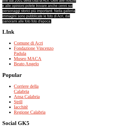
line dal 2001 della città di Acri. Oltre alle notizie
e alle opinioni potete trovare anche cenni sui
personaggi storici più importanti. Nella galleria
immagini sono pubblicate le foto di Acri, dai
panorami alle foto foto d'epoca.
LInk
Comune di Acri
Fondazione Vincenzo
Padula
Museo MACA
Beato Angelo
Popular
Corriere della
Calabria
Ansa Calabria
Strill
Iacchitè
Regione Calabria
Social
GK5