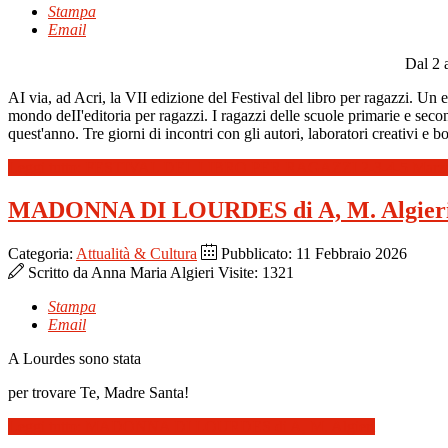
Stampa
Email
Dal 2 a
AI via, ad Acri, la VII edizione del Festival del libro per ragazzi. Un e
mondo deII'editoria per ragazzi. I ragazzi delle scuole primarie e second
quest'anno. Tre giorni di incontri con gli autori, laboratori creativi e 
Leggi tutto: FESTIVAL DEL LIBRO PER RAGAZZI 2-3-4-5 Marz
MADONNA DI LOURDES di A, M. Algier
Categoria:
Attualità & Cultura
Pubblicato: 11 Febbraio 2026
Scritto da
Anna Maria Algieri
Visite: 1321
Stampa
Email
A Lourdes
sono stata
per
trovare Te, Madre Santa!
Leggi tutto: MADONNA DI LOURDES di A, M. Algieri