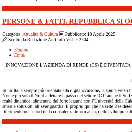
Leggi tutto: Acri. Presentato il programma del 30° Ottobre micologico
PERSONE & FATTI. REPUBBLICA SI O
Categoria:
Attualità & Cultura
Pubblicato: 18 Aprile 2025
Scritto da
Redazione Acri.Info
Visite: 2304
Stampa
Email
INNOVAZIONE L’AZIENDA DI RENDE (CS) È DIVENTAT
In un’Italia sempre più orientata alla digitalizzazione, la spinta verso l
Non è più solo il Nord a dettare il passo nel settore ICT: anche il Sud s
realtà dinamica, alimentata dal forte legame con l’Università della 
smart e soluzioni all’avanguardia. È proprio qui che ha sede Besidete
riferimento nei settori della consulenza informatica, dello sviluppo sof
Leggi tutto: PERSONE & FATTI. REPUBBLICA SI OCCUPA DI