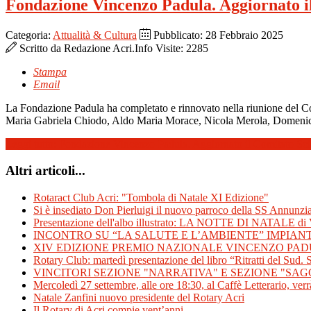
Fondazione Vincenzo Padula. Aggiornato il
Categoria:
Attualità & Cultura
Pubblicato: 28 Febbraio 2025
Scritto da
Redazione Acri.Info
Visite: 2285
Stampa
Email
La Fondazione Padula ha completato e rinnovato nella riunione del Con
Maria Gabriela Chiodo, Aldo Maria Morace, Nicola Merola, Domenico
Leggi tutto: Fondazione Vincenzo Padula. Aggiornato il Comitato Scie
Altri articoli...
Rotaract Club Acri: "Tombola di Natale XI Edizione"
Si è insediato Don Pierluigi il nuovo parroco della SS Annunzi
Presentazione dell'albo illustrato: LA NOTTE DI NATALE di
INCONTRO SU “LA SALUTE E L’AMBIENTE” IMPIAN
XIV EDIZIONE PREMIO NAZIONALE VINCENZO PADU
Rotary Club: martedì presentazione del libro “Ritratti del Sud. S
VINCITORI SEZIONE "NARRATIVA" E SEZIONE "SAG
Mercoledì 27 settembre, alle ore 18:30, al Caffè Letterario, verrà
Natale Zanfini nuovo presidente del Rotary Acri
Il Rotary di Acri compie vent’anni.