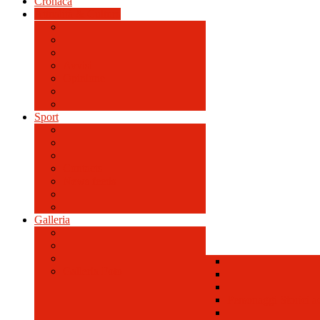
Cronaca
Attualità & Cultura
Avvisi
Opinione
Sport
Contacts
News feeds
Galleria
Galleria Foto
Personaggi Storici a