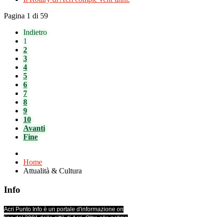
Pagina 1 di 59
Indietro
1
2
3
4
5
6
7
8
9
10
Avanti
Fine
Home
Attualità & Cultura
Info
Acri Punto Info è un portale d'informazione on