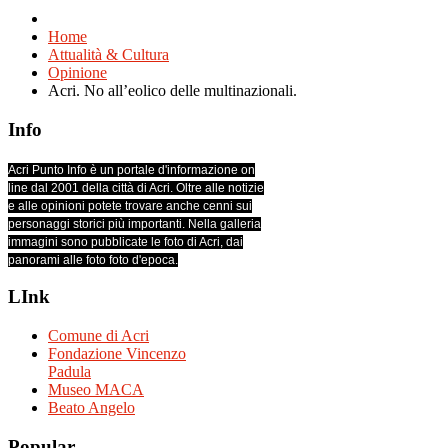
Home
Attualità & Cultura
Opinione
Acri. No all’eolico delle multinazionali.
Info
Acri Punto Info è un portale d'informazione on
line dal 2001 della città di Acri. Oltre alle notizie
e alle opinioni potete trovare anche cenni sui
personaggi storici più importanti. Nella galleria
immagini sono pubblicate le foto di Acri, dai
panorami alle foto foto d'epoca.
LInk
Comune di Acri
Fondazione Vincenzo
Padula
Museo MACA
Beato Angelo
Popular