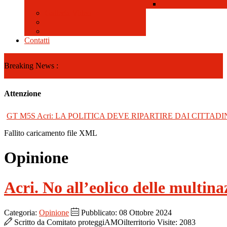
Galleria Video
Contatti
Breaking News :
Attenzione
GT M5S Acri: LA POLITICA DEVE RIPARTIRE DAI CITTADI
Fallito caricamento file XML
Opinione
Acri. No all’eolico delle multina
Categoria:
Opinione
Pubblicato: 08 Ottobre 2024
Scritto da
Comitato proteggiAMOilterritorio
Visite: 2083