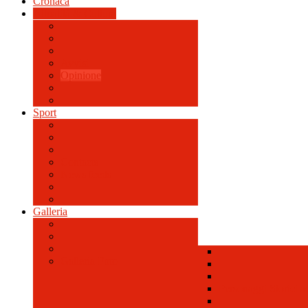
Cronaca
Attualità & Cultura
Avvisi
Opinione
Sport
Contacts
News feeds
Galleria
Galleria Foto
Personaggi Storici a