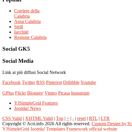
Corriere della
Calabria
Ansa Calabria
Strill
Iacchitè
Regione Calabria
Social
GK5
Social
Media
Link ai più diffusi Social Network
Facebook
Twitter
RSS
Pinterest
Dribbble
Youtube
GPlus
Flickr
Blogger/
Vimeo
Picasa
Instagram
YJSimpleGrid Features
Joomla! News
CSS Valid
|
XHTML Valid
|
Top
|
+
|
-
|
reset
|
RTL
|
LTR
Copyright ©
Acri.info
2026 All rights reserved.
Custom Design by Y
YJSimpleGrid Joomla! Templates Framework official website