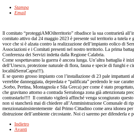
Stampa
Email
Il comitato “proteggiAMOilterritorio” ribadisce la sua contrarietà al
comitato attivo dal 24 maggio 2023 è presente sul territorio a tutela e g
voce che si è alzata contro la realizzazione dell’impianto eolico di Ser
Associazioni e i Comitati presenti nel nostro territorio. La prima battagl
Conferenza dei Servizi indetta dalla Regione Calabria.
Come sospettavamo la guerra è ancora lunga. Un’altra battaglia è
iniz
dell’Unesco, protezione naturale di flora, fauna e specie di funghi e ci
località
Serra
C
apra
!!!).
E se questo grosso impianto con l
’
installazione di 23 pale impattanti a
verrebbe danneggiata, depredata e “palificata” perdendo le sue caratt
,Sorbo
,
Pertina
, Montagnola e Sila Greca) per come è stato progettato,
che gravitano attorno a
contrada Serralonga
zona già attenzionata pr
contrastarlo!!!!
I
l comitato vigilerà
affinché venga scongiurato questo 
non si stancherà mai di chiedere all’
A
mministrazione
C
omunale di ripr
menzionata
insistentemente
dal
Primo Cittadino
come area idonea per r
distruzione dell’ambiente circostante
. Noi
ci saremo
per difenderla e
p
Indietro
Avanti