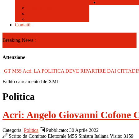
Galleria Video
Contatti
Breaking News :
Attenzione
GT M5S Acri: LA POLITICA DEVE RIPARTIRE DAI CITTADI
Fallito caricamento file XML
Politica
Acri: Angelo Giovanni Cofone Ca
Categoria:
Politica
Pubblicato: 30 Aprile 2022
Scritto da
Comitato Elettorale M5S Sinistra Italiana
Visite: 3159