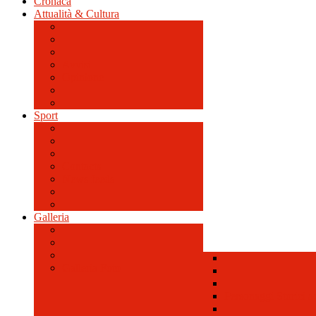
Cronaca
Attualità & Cultura
Avvisi
Opinione
Sport
Contacts
News feeds
Galleria
Galleria Foto
Personaggi Storici a