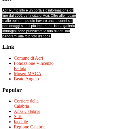
Acri Punto Info è un portale d'informazione on
line dal 2001 della città di Acri. Oltre alle notizie
e alle opinioni potete trovare anche cenni sui
personaggi storici più importanti. Nella galleria
immagini sono pubblicate le foto di Acri, dai
panorami alle foto foto d'epoca.
LInk
Comune di Acri
Fondazione Vincenzo
Padula
Museo MACA
Beato Angelo
Popular
Corriere della
Calabria
Ansa Calabria
Strill
Iacchitè
Regione Calabria