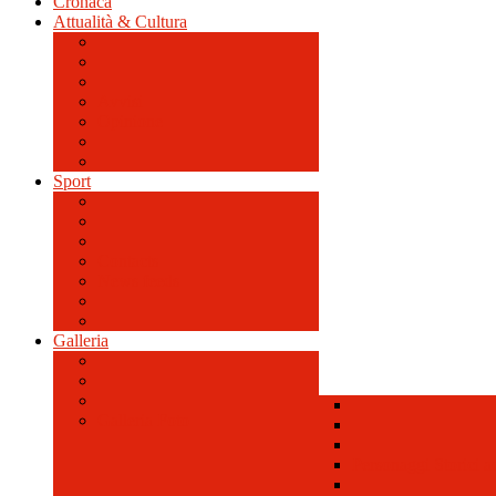
Cronaca
Attualità & Cultura
Avvisi
Opinione
Sport
Contacts
News feeds
Galleria
Galleria Foto
Personaggi Storici a