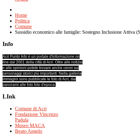
Home
Politica
Comune
Sussidio economico alle famiglie: Sostegno Inclusione Attiva (
Info
Acri Punto Info è un portale d'informazione on
line dal 2001 della città di Acri. Oltre alle notizie
e alle opinioni potete trovare anche cenni sui
personaggi storici più importanti. Nella galleria
immagini sono pubblicate le foto di Acri, dai
panorami alle foto foto d'epoca.
LInk
Comune di Acri
Fondazione Vincenzo
Padula
Museo MACA
Beato Angelo