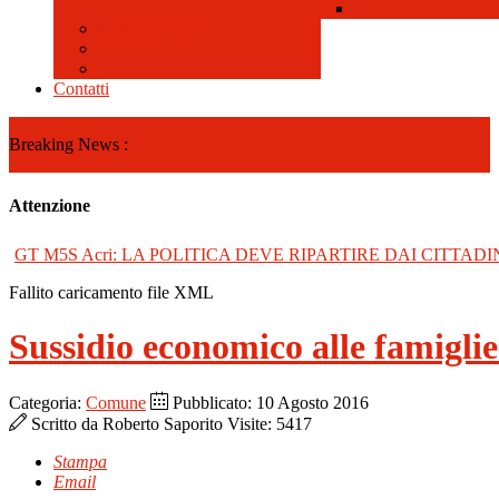
Galleria Video
Contatti
Breaking News :
Attenzione
GT M5S Acri: LA POLITICA DEVE RIPARTIRE DAI CITTADI
Fallito caricamento file XML
Sussidio economico alle famiglie
Categoria:
Comune
Pubblicato: 10 Agosto 2016
Scritto da
Roberto Saporito
Visite: 5417
Stampa
Email