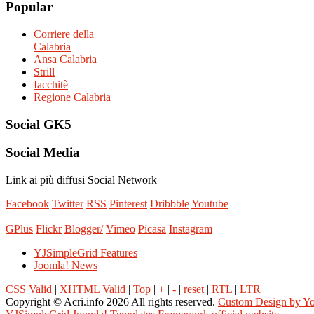
Popular
Corriere della
Calabria
Ansa Calabria
Strill
Iacchitè
Regione Calabria
Social
GK5
Social
Media
Link ai più diffusi Social Network
Facebook
Twitter
RSS
Pinterest
Dribbble
Youtube
GPlus
Flickr
Blogger/
Vimeo
Picasa
Instagram
YJSimpleGrid Features
Joomla! News
CSS Valid
|
XHTML Valid
|
Top
|
+
|
-
|
reset
|
RTL
|
LTR
Copyright ©
Acri.info
2026 All rights reserved.
Custom Design by Y