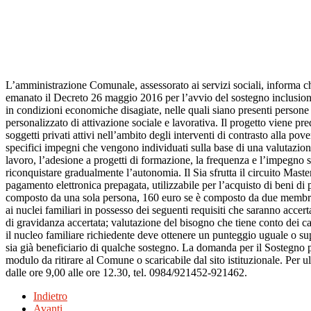
L’amministrazione Comunale, assessorato ai servizi sociali, informa che 
emanato il Decreto 26 maggio 2016 per l’avvio del sostegno inclusione 
in condizioni economiche disagiate, nelle quali siano presenti persone 
personalizzato di attivazione sociale e lavorativa. Il progetto viene pre
soggetti privati attivi nell’ambito degli interventi di contrasto alla pov
specifici impegni che vengono individuati sulla base di una valutazione 
lavoro, l’adesione a progetti di formazione, la frequenza e l’impegno sc
riconquistare gradualmente l’autonomia. Il Sia sfrutta il circuito Mast
pagamento elettronica prepagata, utilizzabile per l’acquisto di beni di 
composto da una sola persona, 160 euro se è composto da due membri, 
ai nuclei familiari in possesso dei seguenti requisiti che saranno acce
di gravidanza accertata; valutazione del bisogno che tiene conto dei car
il nucleo familiare richiedente deve ottenere un punteggio uguale o sup
sia già beneficiario di qualche sostegno. La domanda per il Sostegno p
modulo da ritirare al Comune o scaricabile dal sito istituzionale. Per ul
dalle ore 9,00 alle ore 12.30, tel. 0984/921452-921462.
Indietro
Avanti