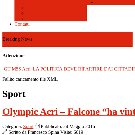
Galleria Video
Contatti
Breaking News :
Attenzione
GT M5S Acri: LA POLITICA DEVE RIPARTIRE DAI CITTADI
Fallito caricamento file XML
Sport
Olympic Acri – Falcone “ha vint
Categoria:
Sport
Pubblicato: 24 Maggio 2016
Scritto da
Francesco Spina
Visite: 6619