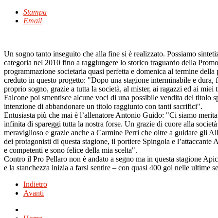
Stampa
Email
Un sogno tanto inseguito che alla fine si è realizzato. Possiamo sinteti
categoria nel 2010 fino a raggiungere lo storico traguardo della Promo
programmazione societaria quasi perfetta e domenica al termine della p
creduto in questo progetto: "Dopo una stagione interminabile e dura, fa
proprio sogno, grazie a tutta la società, al mister, ai ragazzi ed ai miei t
Falcone poi smentisce alcune voci di una possibile vendita del titolo 
intenzione di abbandonare un titolo raggiunto con tanti sacrifici".
Entusiasta più che mai è l’allenatore Antonio Guido: "Ci siamo merita
infinita di spareggi tutta la nostra forse. Un grazie di cuore alla societ
meraviglioso e grazie anche a Carmine Perri che oltre a guidare gli Al
dei protagonisti di questa stagione, il portiere Spingola e l’attaccante
e competenti e sono felice della mia scelta".
Contro il Pro Pellaro non è andato a segno ma in questa stagione Apice
e la stanchezza inizia a farsi sentire – con quasi 400 gol nelle ultime s
Indietro
Avanti