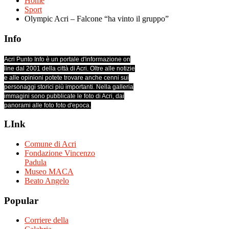
Home
Sport
Olympic Acri – Falcone “ha vinto il gruppo”
Info
Acri Punto Info è un portale d'informazione on
line dal 2001 della città di Acri. Oltre alle notizie
e alle opinioni potete trovare anche cenni sui
personaggi storici più importanti. Nella galleria
immagini sono pubblicate le foto di Acri, dai
panorami alle foto foto d'epoca.
LInk
Comune di Acri
Fondazione Vincenzo
Padula
Museo MACA
Beato Angelo
Popular
Corriere della