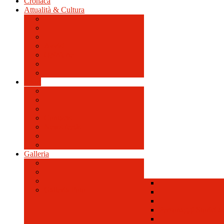
Cronaca
Attualità & Cultura
Avvisi
Opinione
Sport
Contacts
News feeds
Galleria
Galleria Foto
Personaggi Storici a