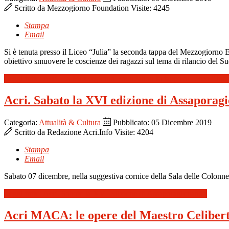
Scritto da
Mezzogiorno Foundation
Visite: 4245
Stampa
Email
Si è tenuta presso il Liceo “Julia” la seconda tappa del Mezzogiorno 
obiettivo smuovere le coscienze dei ragazzi sul tema di rilancio del Sud
Leggi tutto: Acri. La Mezzogiorno Foundation fa tappa al Liceo “Juli
Acri. Sabato la XVI edizione di Assaporag
Categoria:
Attualità & Cultura
Pubblicato: 05 Dicembre 2019
Scritto da
Redazione Acri.Info
Visite: 4204
Stampa
Email
Sabato 07 dicembre, nella suggestiva cornice della Sala delle Colonn
Leggi tutto: Acri. Sabato la XVI edizione di Assaporagionando
Acri MACA: le opere del Maestro Celibert