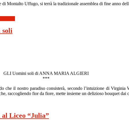
e di Montalto Uffugo, si terrà la tradizionale assemblea di fine anno d
d'Impresa
 soli
GLI Uomini soli di ANNA MARIA ALGIERI
***
o che il nostro paradiso consisterà, secondo l’intuizione di Virginia W
e, raccogliendo fior da fiore, mette insieme un delizioso bouquet dai co
al Liceo “Julia”