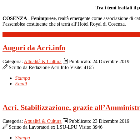
Tra i temi trattati i
COSENZA - Fenimprese
, realtà emergente come associazione di cat
l’assemblea costituente che si terrà all’Hotel Royal di Cosenza.
Leggi tutto: Apre FENIMPRESE Cosenza. 17 Gennaio “Taglio del n
Auguri da Acri.info
Categoria:
Attualità & Cultura
Pubblicato: 24 Dicembre 2019
Scritto da
Redazione Acri.Info
Visite: 4165
Stampa
Email
Acri. Stabilizzazione, grazie all’Amminis
Categoria:
Attualità & Cultura
Pubblicato: 23 Dicembre 2019
Scritto da
Lavoratori ex LSU-LPU
Visite: 3946
Stampa