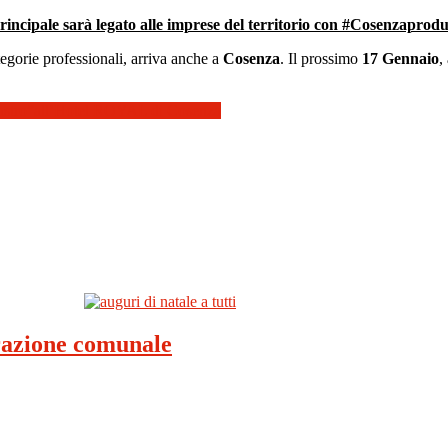
l principale sarà legato alle imprese del territorio con #Cosenzaprod
egorie professionali, arriva anche a
Cosenza
. Il prossimo
17 Gennaio
,
astro”all’Hotel ROYAL di Cosenza
trazione comunale