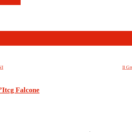
NI
Il Gr
l’Itcg Falcone