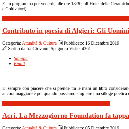
E’ in programma per venerdì, alle ore 18:30, all’Hotel delle Ceramich
e Coltivatori).
Leggi tutto: Unsic, venerdì assemblea di fine anno e Premio Cultura 
Contributo in poesia di Algieri: Gli Uomini
Categoria:
Attualità & Cultura
Pubblicato: 16 Dicembre 2019
Scritto da
fra Giovanni Spagnolo
Visite: 4361
Stampa
Email
E’ sempre con piacere che si prende tra le mani un libro considerand
ancora maggiore è poi quando possiamo sfogliare una silloge poetica ch
Leggi tutto: Contributo in poesia di Algieri: Gli Uomini soli
Acri. La Mezzogiorno Foundation fa tappa 
Categoria:
Attualità & Cultura
Pubblicato: 05 Dicembre 2019