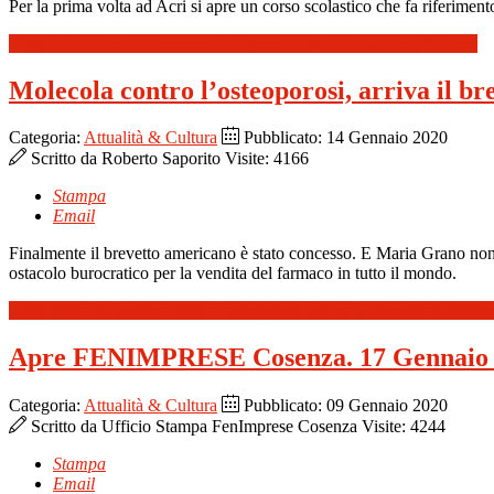
Per la prima volta ad Acri si apre un corso scolastico che fa riferimento
Leggi tutto: Acri Odontotecnico: aperte le iscrizioni all’Itcg Falcone
Molecola contro l’osteoporosi, arriva il b
Categoria:
Attualità & Cultura
Pubblicato: 14 Gennaio 2020
Scritto da
Roberto Saporito
Visite: 4166
Stampa
Email
Finalmente il brevetto americano è stato concesso. E Maria Grano non 
ostacolo burocratico per la vendita del farmaco in tutto il mondo.
Leggi tutto: Molecola contro l’osteoporosi, arriva il brevetto america
Apre FENIMPRESE Cosenza. 17 Gennaio “T
Categoria:
Attualità & Cultura
Pubblicato: 09 Gennaio 2020
Scritto da
Ufficio Stampa FenImprese Cosenza
Visite: 4244
Stampa
Email