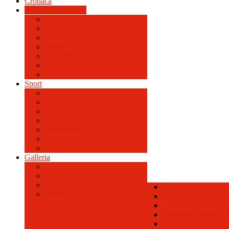
Cronaca
Attualità & Cultura
Avvisi
Opinione
Sport
Contacts
News feeds
Galleria
Galleria Foto
Personaggi Storici a