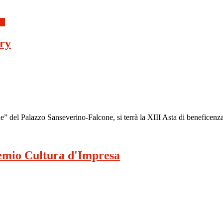
le
ary
e” del Palazzo Sanseverino-Falcone, si terrà la XIII Asta di beneficenz
remio Cultura d'Impresa