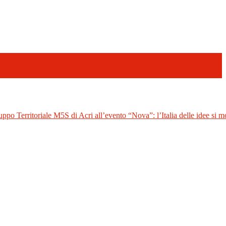
uppo Territoriale M5S di Acri all’evento “Nova”: l’Italia delle idee si mo