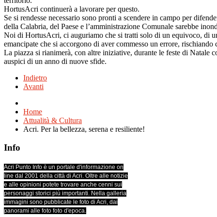
territorio.
HortusAcri continuerà a lavorare per questo.
Se si rendesse necessario sono pronti a scendere in campo per difendere la 
della Calabria, del Paese e l’amministrazione Comunale sarebbe inonda
Noi di HortusAcri, ci auguriamo che si tratti solo di un equivoco, di u
emancipate che si accorgono di aver commesso un errore, rischiando 
La piazza si rianimerà, con altre iniziative, durante le feste di Nata
auspici di un anno di nuove sfide.
Indietro
Avanti
Home
Attualità & Cultura
Acri. Per la bellezza, serena e resiliente!
Info
Acri Punto Info è un portale d'informazione on
line dal 2001 della città di Acri. Oltre alle notizie
e alle opinioni potete trovare anche cenni sui
personaggi storici più importanti. Nella galleria
immagini sono pubblicate le foto di Acri, dai
panorami alle foto foto d'epoca.