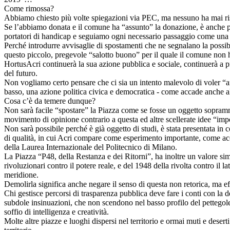
Come rimossa?
Abbiamo chiesto più volte spiegazioni via PEC, ma nessuno ha mai rispo
Se l’abbiamo donata e il comune ha “assunto” la donazione, è anche pe
portatori di handicap e seguiamo ogni necessario passaggio come una 
Perché introdurre avvisaglie di spostamenti che ne segnalano la possibi
questo piccolo, pregevole “salotto buono” per il quale il comune non h
HortusAcri continuerà la sua azione pubblica e sociale, continuerà a pro
del futuro.
Non vogliamo certo pensare che ci sia un intento malevolo di voler “an
basso, una azione politica civica e democratica - come accade anche altrov
Cosa c’è da temere dunque?
Non sarà facile “spostare” la Piazza come se fosse un oggetto soprammo
movimento di opinione contrario a questa ed altre scellerate idee “impos
Non sarà possibile perché è già oggetto di studi, è stata presentata i
di qualità, in cui Acri compare come esperimento importante, come accad
della Laurea Internazionale del Politecnico di Milano.
La Piazza “P48, della Restanza e dei Ritorni”, ha inoltre un valore simb
rivoluzionari contro il potere reale, e del 1948 della rivolta contro il l
meridione.
Demolirla significa anche negare il senso di questa non retorica, ma e
Chi gestisce percorsi di trasparenza pubblica deve fare i conti con la d
subdole insinuazioni, che non scendono nel basso profilo del pettego
soffio di intelligenza e creatività.
Molte altre piazze e luoghi dispersi nel territorio e ormai muti e dese