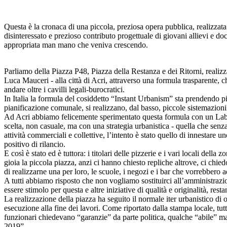
Questa è la cronaca di una piccola, preziosa opera pubblica, realizzat
disinteressato e prezioso contributo progettuale di giovani allievi e doce
appropriata man mano che veniva crescendo.
Parliamo della Piazza P48, Piazza della Restanza e dei Ritorni, realiz
Luca Mauceri - alla città di Acri, attraverso una formula trasparente, 
andare oltre i cavilli legali-burocratici.
In Italia la formula del cosiddetto “Instant Urbanism” sta prendendo pie
pianificazione comunale, si realizzano, dal basso, piccole sistemazioni 
Ad Acri abbiamo felicemente sperimentato questa formula con un Labor
scelta, non casuale, ma con una strategia urbanistica - quella che sen
attività commerciali e collettive, l’intento è stato quello di innestar
positivo di rilancio.
E così è stato ed è tuttora: i titolari delle pizzerie e i vari locali del
gioia la piccola piazza, anzi ci hanno chiesto repliche altrove, ci ch
di realizzarne una per loro, le scuole, i negozi e i bar che vorrebbero a
A tutti abbiamo risposto che non vogliamo sostituirci all’amministra
essere stimolo per questa e altre iniziative di qualità e originalità, rest
La realizzazione della piazza ha seguito il normale iter urbanistico di o
esecuzione alla fine dei lavori. Come riportato dalla stampa locale, tut
funzionari chiedevano “garanzie” da parte politica, qualche “abile” man
2019”…