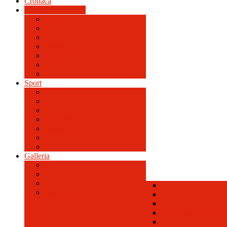
Cronaca
Attualità & Cultura
Avvisi
Opinione
Sport
Contacts
News feeds
Galleria
Galleria Foto
Personaggi Storici a