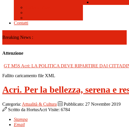
Galleria Video
Contatti
Breaking News :
Attenzione
GT M5S Acri: LA POLITICA DEVE RIPARTIRE DAI CITTADI
Fallito caricamento file XML
Acri. Per la bellezza, serena e res
Categoria:
Attualità & Cultura
Pubblicato: 27 Novembre 2019
Scritto da
HortusAcri
Visite: 6784
Stampa
Email