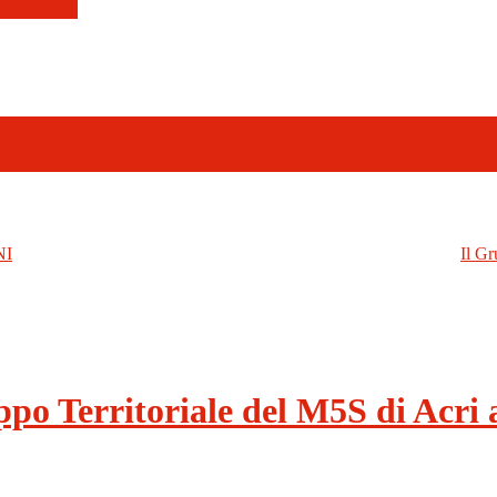
NI
Il Gr
ppo Territoriale del M5S di Acri 