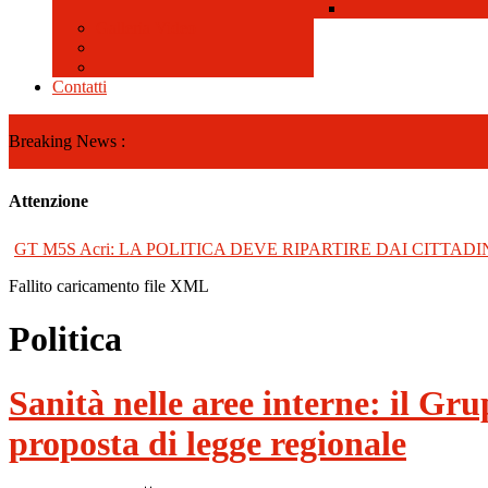
Galleria Video
Contatti
Breaking News :
Attenzione
GT M5S Acri: LA POLITICA DEVE RIPARTIRE DAI CITTADI
Fallito caricamento file XML
Politica
Sanità nelle aree interne: il Gru
proposta di legge regionale