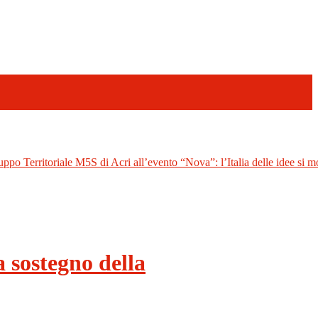
uppo Territoriale M5S di Acri all’evento “Nova”: l’Italia delle idee si mo
a sostegno della