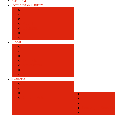
Cronaca
Attualità & Cultura
Avvisi
Opinione
Sport
Contacts
News feeds
Galleria
Galleria Foto
Personaggi Storici a