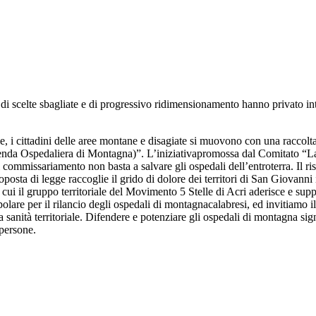
i di scelte sbagliate e di progressivo ridimensionamento hanno privato in
, i cittadini delle aree montane e disagiate
si muovono con
una
raccolt
ienda Ospedaliera di Montagna)
”
.
L’iniziativa
promossa dal Comitato “L
l commissariamento non basta a salvare gli ospedali dell’entroterra. Il ri
oposta di legge raccoglie il grido di dolore dei territori di San Giovann
 cui
i
l gruppo territoriale
del Movimento 5 Stelle
di Acri aderisce
e sup
opolare
per il rilancio degli ospedali di montagna
calabresi
, ed i
nvitiamo i
lla sanità territoriale. Difendere e potenziare gli ospedali di montagna sig
persone.