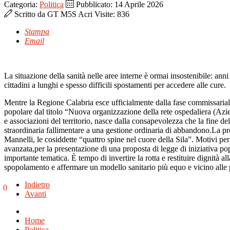
Categoria:
Politica
Pubblicato: 14 Aprile 2026
Scritto da
GT M5S Acri
Visite: 836
Stampa
Email
La situazione della sanità nelle aree interne è ormai insostenibile: ann
cittadini a lunghi e spesso difficili spostamenti per accedere alle cure
.
Mentre la Regione Calabria esce ufficialmente dalla fase commissariale
popolare dal titolo “Nuova organizzazione della rete ospedaliera (Az
e associazioni del territorio, nasce dalla consapevolezza che la fine de
straordinaria fallimentare a una gestione ordinaria di abbandono.
La pr
Mannelli, le cosiddette “quattro spine nel cuore della Sila”.
M
otivi
per
avanzata
,
per la presentazione di una proposta di legge di iniziativa p
importante tematica.
È tempo di invertire la rotta e restituire dignità a
spopolamento e affermare un modello sanitario più equo e vicino alle 
Indietro
0
Avanti
Home
Politica