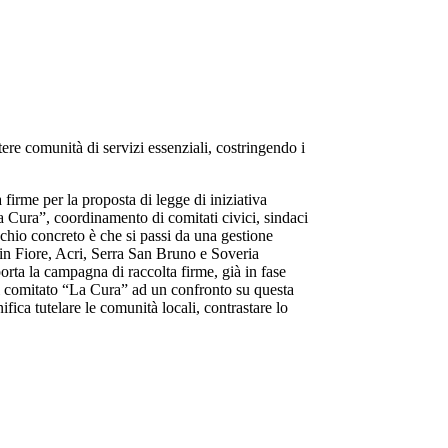
tere comunità di servizi essenziali, costringendo i
a firme per la proposta di legge di inizi
ativa
a Cura”
, coordinamento di comitati civici, sindaci
schio concreto è che si passi da una gestione
i in Fiore, Acri, Serra San Bruno e Soveria
porta
la campagna di raccolta firme, già in fase
l comitato “La Cura” ad un confronto su questa
nifica tutelare le comunità locali, contrastare lo