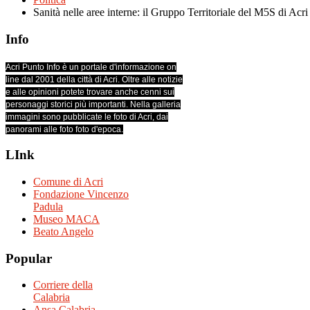
Sanità nelle aree interne: il Gruppo Territoriale del M5S di Acri
Info
Acri Punto Info è un portale d'informazione on
line dal 2001 della città di Acri. Oltre alle notizie
e alle opinioni potete trovare anche cenni sui
personaggi storici più importanti. Nella galleria
immagini sono pubblicate le foto di Acri, dai
panorami alle foto foto d'epoca.
LInk
Comune di Acri
Fondazione Vincenzo
Padula
Museo MACA
Beato Angelo
Popular
Corriere della
Calabria
Ansa Calabria