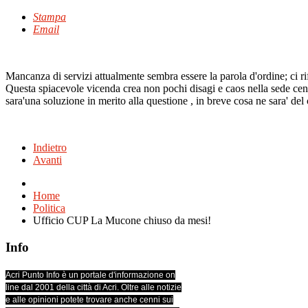
Stampa
Email
Mancanza di servizi attualmente sembra essere la parola d'ordine; ci r
Questa spiacevole vicenda crea non pochi disagi e caos nella sede cent
sara'una soluzione in merito alla questione , in breve cosa ne sara' del 
Indietro
Avanti
Home
Politica
Ufficio CUP La Mucone chiuso da mesi!
Info
Acri Punto Info è un portale d'informazione on
line dal 2001 della città di Acri. Oltre alle notizie
e alle opinioni potete trovare anche cenni sui