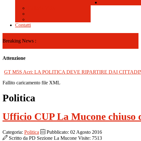
Galleria Video
Contatti
Breaking News :
Attenzione
GT M5S Acri: LA POLITICA DEVE RIPARTIRE DAI CITTADI
Fallito caricamento file XML
Politica
Ufficio CUP La Mucone chiuso 
Categoria:
Politica
Pubblicato: 02 Agosto 2016
Scritto da
PD Sezione La Mucone
Visite: 7513