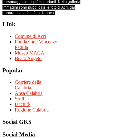
personaggi storici più importanti. Nella galleria
immagini sono pubblicate le foto di Acri, dai
panorami alle foto foto d'epoca.
LInk
Comune di Acri
Fondazione Vincenzo
Padula
Museo MACA
Beato Angelo
Popular
Corriere della
Calabria
Ansa Calabria
Strill
Iacchitè
Regione Calabria
Social
GK5
Social
Media