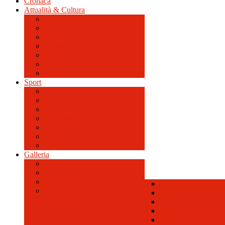
Cronaca
Attualità & Cultura
Avvisi
Opinione
Sport
Contacts
News feeds
Galleria
Galleria Foto
Personaggi Storici a