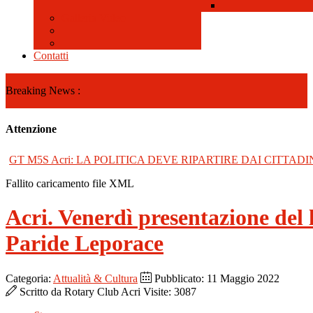
Galleria Video
Contatti
Breaking News :
Attenzione
GT M5S Acri: LA POLITICA DEVE RIPARTIRE DAI CITTADI
Fallito caricamento file XML
Acri. Venerdì presentazione del
Paride Leporace
Categoria:
Attualità & Cultura
Pubblicato: 11 Maggio 2022
Scritto da
Rotary Club Acri
Visite: 3087