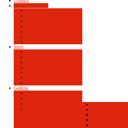
Cronaca
Attualità & Cultura
Avvisi
Opinione
Sport
Contacts
News feeds
Galleria
Galleria Foto
Personaggi Storici a