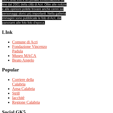
Acri Punto Info è un portale d'informazione on
line dal 2001 della città di Acri. Oltre alle notizie
e alle opinioni potete trovare anche cenni sui
personaggi storici più importanti. Nella galleria
immagini sono pubblicate le foto di Acri, dai
panorami alle foto foto d'epoca.
LInk
Comune di Acri
Fondazione Vincenzo
Padula
Museo MACA
Beato Angelo
Popular
Corriere della
Calabria
Ansa Calabria
Strill
Iacchitè
Regione Calabria
Social
GK5