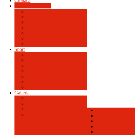
Cronaca
Attualità & Cultura
Avvisi
Opinione
Sport
Contacts
News feeds
Galleria
Galleria Foto
Personaggi Storici a