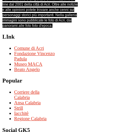
line dal 2001 della città di Acri. Oltre alle notizie
e alle opinioni potete trovare anche cenni sui
personaggi storici più importanti. Nella galleria
immagini sono pubblicate le foto di Acri, dai
panorami alle foto foto d'epoca.
LInk
Comune di Acri
Fondazione Vincenzo
Padula
Museo MACA
Beato Angelo
Popular
Corriere della
Calabria
Ansa Calabria
Strill
Iacchitè
Regione Calabria
Social
GK5