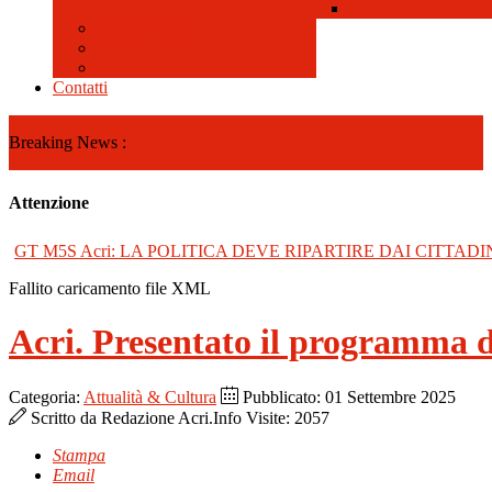
Galleria Video
Contatti
Breaking News :
Attenzione
GT M5S Acri: LA POLITICA DEVE RIPARTIRE DAI CITTADI
Fallito caricamento file XML
Acri. Presentato il programma d
Categoria:
Attualità & Cultura
Pubblicato: 01 Settembre 2025
Scritto da
Redazione Acri.Info
Visite: 2057
Stampa
Email