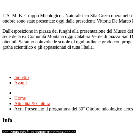
L'A. M. B. Gruppo Micologico - Naturalistico Sila Greca opera nel se
ottobre sono state presentate oggi dalla presedente Vittoria De Marco
Dall'esposizione in piazza dei funghi alla presentazione del Museo del 
sede della ex Comunità Montana oggi Calabria Verde di piazza San Dome
ottenuti. Saranno coinvolte le scuole di ogni ordine e grado con proge
gotha scientifico e gli appassionati di tutta l'Italia.
Indietro
Avanti
Home
Attualità & Cultura
Acri. Presentato il programma del 30° Ottobre micologico acre
Info
Acri Punto Info è un portale d'informazione on