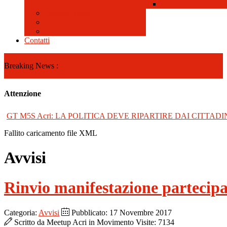
Galleria Video
Contatti
Breaking News :
Attenzione
GT M5S Acri: LA POLITICA DEVE RIPARTIRE DAI CITTADI
Fallito caricamento file XML
Avvisi
Rinvio manifestazione partecipa
Categoria:
Avvisi
Pubblicato: 17 Novembre 2017
Scritto da
Meetup Acri in Movimento
Visite: 7134