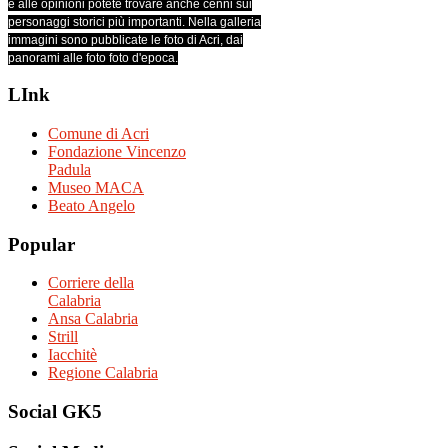
e alle opinioni potete trovare anche cenni sui
personaggi storici più importanti. Nella galleria
immagini sono pubblicate le foto di Acri, dai
panorami alle foto foto d'epoca.
LInk
Comune di Acri
Fondazione Vincenzo
Padula
Museo MACA
Beato Angelo
Popular
Corriere della
Calabria
Ansa Calabria
Strill
Iacchitè
Regione Calabria
Social
GK5