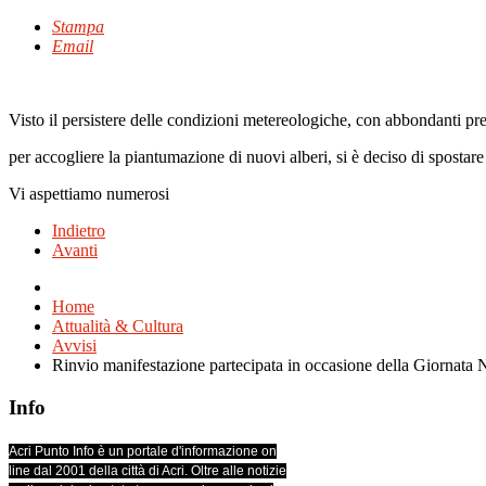
Stampa
Email
Visto il persistere delle condizioni metereologiche, con abbondanti pre
per accogliere la piantumazione di nuovi alberi, si è deciso di spostar
Vi aspettiamo numerosi
Indietro
Avanti
Home
Attualità & Cultura
Avvisi
Rinvio manifestazione partecipata in occasione della Giornata 
Info
Acri Punto Info è un portale d'informazione on
line dal 2001 della città di Acri. Oltre alle notizie