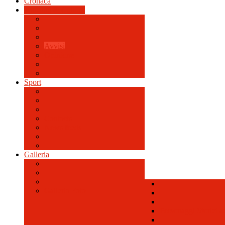
Cronaca
Attualità & Cultura
Avvisi
Opinione
Sport
Contacts
News feeds
Galleria
Galleria Foto
Personaggi Storici a