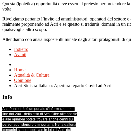
Questa (ipotetica) opportunità deve essere il pretesto per pretendere la 
volta.
Rivolgiamo pertanto l’invito ad amministratori, operatori del settore e 
realmente proponendo ad Acri e se questo si tradurrà domani in un ritor
qualsivoglia altro scopo.
Attendiamo con ansia risposte illuminate dagli attori protagonisti di q
Indietro
Avanti
Home
Attualità & Cultura
Opinione
Acri Sinistra Italiana: Apertura reparto Covid ad Acri
Info
Acri Punto Info è un portale d'informazione on
line dal 2001 della città di Acri. Oltre alle notizie
e alle opinioni potete trovare anche cenni sui
personaggi storici più importanti. Nella galleria
immagini sono pubblicate le foto di Acri, dai