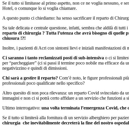
Se il tutto si limitasse al primo aspetto, non ce ne voglia nessuno, e se
Hotel, o comunque lo si voglia chiamare.
A questo punto ci chiediamo: ha senso sacrificare il reparto di Chirurgi
Su tale delicata e centrale questione, infatti, sembra che aldilà di tut
reparto di chirurgia ?
Tutta l’utenza che avrà bisogno di quelle p
chiusura !?!
Inoltre, i pazienti di Acri con sintomi lievi e iniziali manifestazioni 
Ci saranno i tanto reclamizzati posti di sub-intensiva
o ci si limite
per “parcheggiare” (ci si passi il termine poco nobile ma efficace da un
negativizzino e quindi di dimissioni.
Chi sarà a gestire il reparto?
Com’è noto, le figure professionali più 
professionali poco qualificate nello specifico?
Altro quesito di non poca rilevanza: un reparto Covid svincolato da un
immagini e non ci si potrà certo affidare a un servizio che funzioni 
Ultimo interrogativo:
una volta terminata l’emergenza Covid, che co
Se il tutto si limiterà alla fornitura di un servizio alberghiero per paz
chirurgia che inevitabilmente decreterà la fine del nostro ospedal