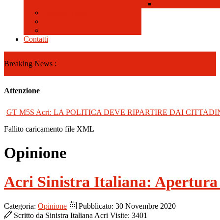
Galleria Video
Contatti
Breaking News :
Attenzione
GT M5S Acri: LA POLITICA DEVE RIPARTIRE DAI CITTADI
Fallito caricamento file XML
Opinione
Acri Sinistra Italiana: Apertur
Categoria:
Opinione
Pubblicato: 30 Novembre 2020
Scritto da
Sinistra Italiana Acri
Visite: 3401