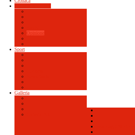
Cronaca
Attualità & Cultura
Avvisi
Opinione
Sport
Contacts
News feeds
Galleria
Galleria Foto
Personaggi Storici a