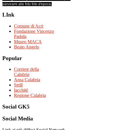
panorami alle foto foto d'epoca.
LInk
Comune di Acri
Fondazione Vincenzo
Padula
Museo MACA
Beato Angelo
Popular
Corriere della
Calabria
Ansa Calabria
Strill
Iacchitè
Regione Calabria
Social
GK5
Social
Media
Link ai più diffusi Social Network