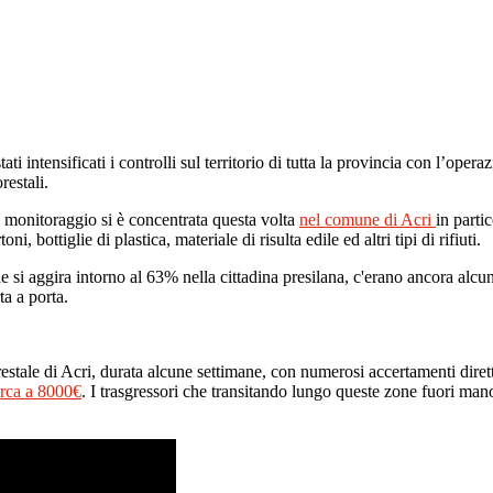
ti intensificati i controlli sul territorio di tutta la provincia con l’op
restali.
 monitoraggio si è concentrata questa volta
nel comune di Acri
in parti
i, bottiglie di plastica, materiale di risulta edile ed altri tipi di rifiuti.
e si aggira intorno al 63% nella cittadina presilana, c'erano ancora alcun
ta a porta.
estale di Acri, durata alcune settimane, con numerosi accertamenti diretti
irca a 8000€
. I trasgressori che transitando lungo queste zone fuori man