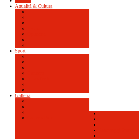
Cronaca
Attualità & Cultura
Avvisi
Opinione
Sport
Contacts
News feeds
Galleria
Galleria Foto
Personaggi Storici a