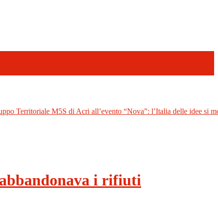
uppo Territoriale M5S di Acri all’evento “Nova”: l’Italia delle idee si mo
 abbandonava i rifiuti