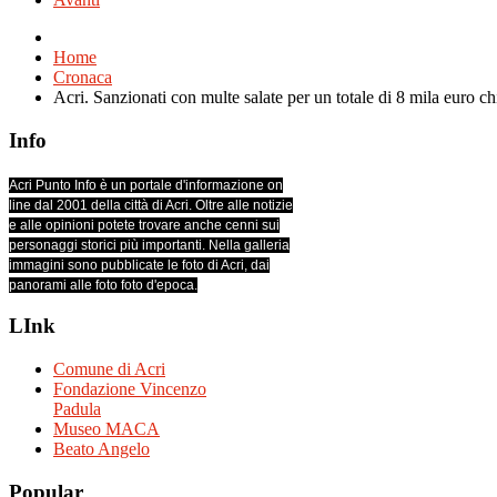
Home
Cronaca
Acri. Sanzionati con multe salate per un totale di 8 mila euro chi
Info
Acri Punto Info è un portale d'informazione on
line dal 2001 della città di Acri. Oltre alle notizie
e alle opinioni potete trovare anche cenni sui
personaggi storici più importanti. Nella galleria
immagini sono pubblicate le foto di Acri, dai
panorami alle foto foto d'epoca.
LInk
Comune di Acri
Fondazione Vincenzo
Padula
Museo MACA
Beato Angelo
Popular