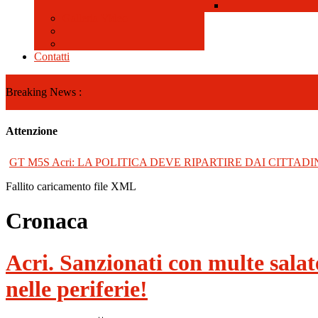
Galleria Video
Contatti
Breaking News :
Attenzione
GT M5S Acri: LA POLITICA DEVE RIPARTIRE DAI CITTADI
Fallito caricamento file XML
Cronaca
Acri. Sanzionati con multe salat
nelle periferie!