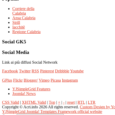
Corriere della
Calabria
Ansa Calabria
Strill
Iacchitè
Regione Calabria
Social
GK5
Social
Media
Link ai più diffusi Social Network
Facebook
Twitter
RSS
Pinterest
Dribbble
Youtube
GPlus
Flickr
Blogger/
Vimeo
Picasa
Instagram
YJSimpleGrid Features
Joomla! News
CSS Valid
|
XHTML Valid
|
Top
|
+
|
-
|
reset
|
RTL
|
LTR
Copyright ©
Acri.info
2026 All rights reserved.
Custom Design by Y
YJSimpleGrid Joomla! Templates Framework official website