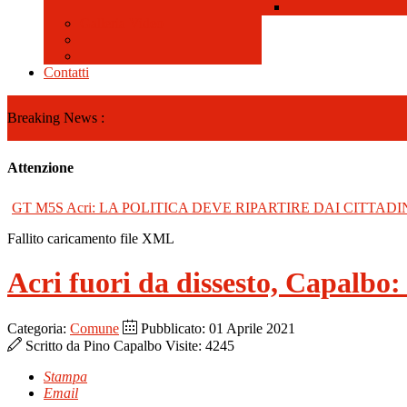
Galleria Video
Contatti
Breaking News :
Attenzione
GT M5S Acri: LA POLITICA DEVE RIPARTIRE DAI CITTADI
Fallito caricamento file XML
Acri fuori da dissesto, Capalbo: 
Categoria:
Comune
Pubblicato: 01 Aprile 2021
Scritto da
Pino Capalbo
Visite: 4245
Stampa
Email