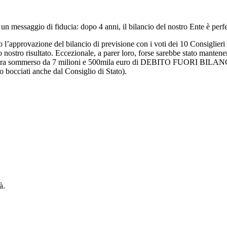
n messaggio di fiducia: dopo 4 anni, il bilancio del nostro Ente è perfe
 l’approvazione del bilancio di previsione con i voti dei 10 Consiglieri
ostro risultato. Eccezionale, a parer loro, forse sarebbe stato mantener
 che era sommerso da 7 milioni e 500mila euro di DEBITO FUORI BILANC
io bocciati anche dal Consiglio di Stato).
à.