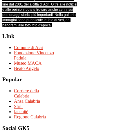
line dal 2001 della città di Acri. Oltre alle notizie
e alle opinioni potete trovare anche cenni sui
personaggi storici più importanti. Nella galleria
immagini sono pubblicate le foto di Acri, dai
panorami alle foto foto d'epoca.
LInk
Comune di Acri
Fondazione Vincenzo
Padula
Museo MACA
Beato Angelo
Popular
Corriere della
Calabria
Ansa Calabria
Strill
Iacchitè
Regione Calabria
Social
GK5