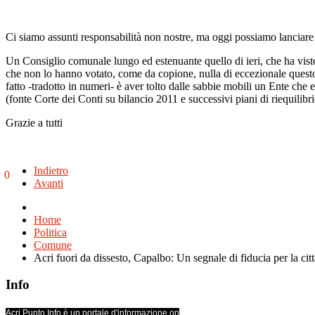
Ci siamo assunti responsabilità non nostre, ma oggi possiamo lanciare u
Un Consiglio comunale lungo ed estenuante quello di ieri, che ha visto
che non lo hanno votato, come da copione, nulla di eccezionale questo n
fatto -tradotto in numeri- è aver tolto dalle sabbie mobili un Ente
(fonte Corte dei Conti su bilancio 2011 e successivi piani di riequilibr
Grazie a tutti
Indietro
0
Avanti
Home
Politica
Comune
Acri fuori da dissesto, Capalbo: Un segnale di fiducia per la citt
Info
Acri Punto Info è un portale d'informazione on