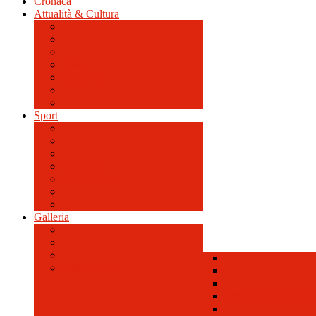
Cronaca
Attualità & Cultura
Avvisi
Opinione
Sport
Contacts
News feeds
Galleria
Galleria Foto
Personaggi Storici a