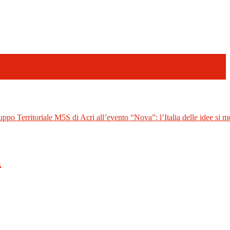
uppo Territoriale M5S di Acri all’evento “Nova”: l’Italia delle idee si mo
.