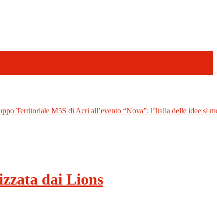
uppo Territoriale M5S di Acri all’evento “Nova”: l’Italia delle idee si mo
izzata dai Lions