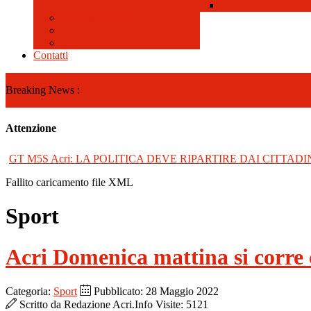
Galleria Video
Contatti
Breaking News :
Attenzione
GT M5S Acri: LA POLITICA DEVE RIPARTIRE DAI CITTADI
Fallito caricamento file XML
Sport
Acri Domenica mattina si corre 
Categoria:
Sport
Pubblicato: 28 Maggio 2022
Scritto da
Redazione Acri.Info
Visite: 5121