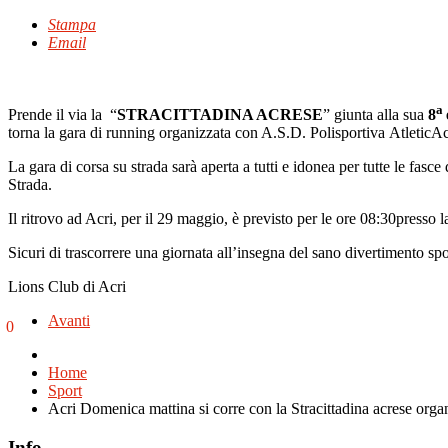
Stampa
Email
a
Prende il via la “
STRACITTADINA ACRESE
” giunta alla sua
8
torna la gara di running organizzata con A.S.D. Polisportiva Atletic
La gara di corsa su strada sarà aperta a tutti e idonea per tutte le fas
Strada.
Il ritrovo ad Acri, per il 29 maggio, è previsto per le ore 08:30presso
Sicuri di trascorrere una giornata all’insegna del sano divertimento sp
Lions Club di Acri
Avanti
0
Home
Sport
Acri Domenica mattina si corre con la Stracittadina acrese orga
Info