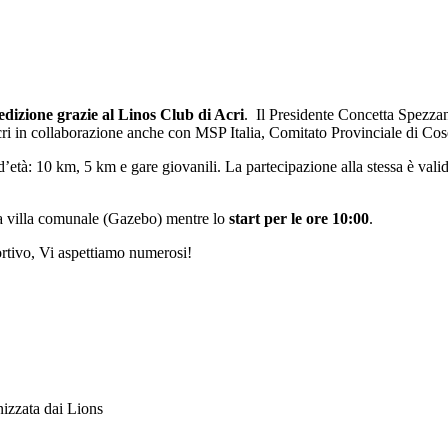
edizione grazie al Linos Club di Acri
. Il Presidente Concetta Spezzan
Acri in collaborazione anche con MSP Italia, Comitato Provinciale di C
ce d’età: 10 km, 5 km e gare giovanili. La partecipazione alla stessa è va
 la villa comunale (Gazebo) mentre lo
start per le ore
10:00
.
ortivo, Vi aspettiamo numerosi!
nizzata dai Lions