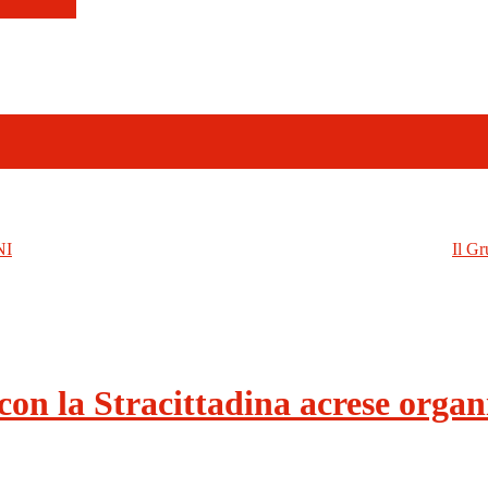
NI
Il Gr
con la Stracittadina acrese organ