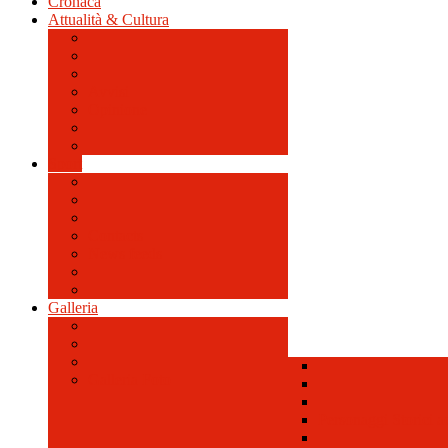
Cronaca
Attualità & Cultura
Avvisi
Opinione
Sport
Contacts
News feeds
Galleria
Galleria Foto
Personaggi Storici a