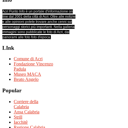
Acri Punto Info è un portale d'informazione on
line dal 2001 della città di Acri. Oltre alle notizie
e alle opinioni potete trovare anche cenni sui
personaggi storici più importanti. Nella galleria
immagini sono pubblicate le foto di Acri, dai
panorami alle foto foto d'epoca.
LInk
Comune di Acri
Fondazione Vincenzo
Padula
Museo MACA
Beato Angelo
Popular
Corriere della
Calabria
Ansa Calabria
Strill
Iacchitè
Regione Calabria