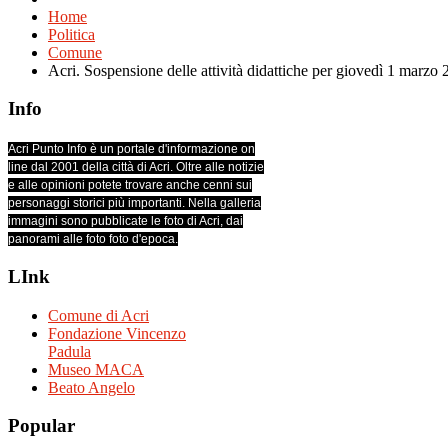
Home
Politica
Comune
Acri. Sospensione delle attività didattiche per giovedì 1 marzo
Info
Acri Punto Info è un portale d'informazione on
line dal 2001 della città di Acri. Oltre alle notizie
e alle opinioni potete trovare anche cenni sui
personaggi storici più importanti. Nella galleria
immagini sono pubblicate le foto di Acri, dai
panorami alle foto foto d'epoca.
LInk
Comune di Acri
Fondazione Vincenzo
Padula
Museo MACA
Beato Angelo
Popular