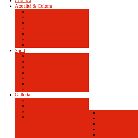
Cronaca
Attualità & Cultura
Avvisi
Opinione
Sport
Contacts
News feeds
Galleria
Galleria Foto
Personaggi Storici a