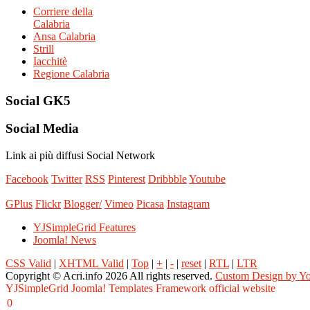
Corriere della
Calabria
Ansa Calabria
Strill
Iacchitè
Regione Calabria
Social
GK5
Social
Media
Link ai più diffusi Social Network
Facebook
Twitter
RSS
Pinterest
Dribbble
Youtube
GPlus
Flickr
Blogger/
Vimeo
Picasa
Instagram
YJSimpleGrid Features
Joomla! News
CSS Valid
|
XHTML Valid
|
Top
|
+
|
-
|
reset
|
RTL
|
LTR
Copyright ©
Acri.info
2026 All rights reserved.
Custom Design by Y
YJSimpleGrid Joomla! Templates Framework official website
Comune
0