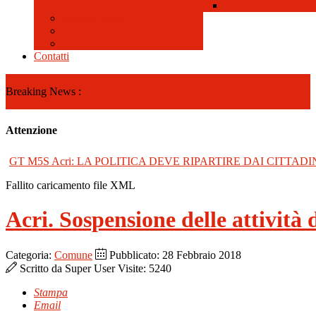
Galleria Video
Contatti
Breaking News :
Attenzione
GT M5S Acri: LA POLITICA DEVE RIPARTIRE DAI CITTADI
Fallito caricamento file XML
Acri. Sospensione delle attività
Categoria:
Comune
Pubblicato: 28 Febbraio 2018
Scritto da
Super User
Visite: 5240
Stampa
Email